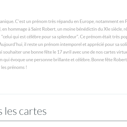
anique. C'est un prénom très répandu en Europe, notamment en Fra
ril, en hommage à Saint Robert, un moine bénédictin du XIe siècle, 
 ou "celui qui est célèbre pour sa splendeur". Ce prénom était très 
jourd'hui, il reste un prénom intemporel et apprécié pour sa soli
i souhaiter une bonne fête le 17 avril avec une de nos cartes virtu
m qui évoque une personne brillante et célèbre. Bonne fête Robert
r les prénoms !
 les cartes