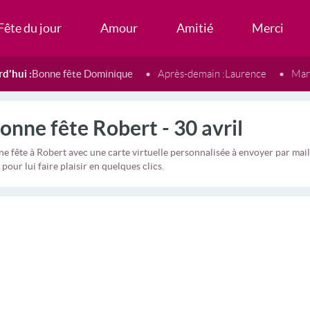
Fête du jour
Amour
Amitié
Merci
d'hui :
Bonne fête Dominique
Après-demain :
Laurence
Mard
onne fête Robert - 30 avril
e fête à Robert avec une carte virtuelle personnalisée à envoyer par m
 pour lui faire plaisir en quelques clics.