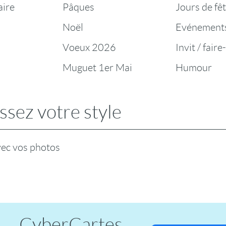
aire
Pâques
Jours de fê
Noël
Evénement
Voeux 2026
Invit / faire
Muguet 1er Mai
Humour
ssez votre style
vec vos photos
CyberCartes