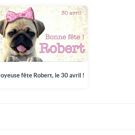
Faites du 30 avril un moment mémorable
avec notre dédicace à Robert.
Joyeuse fête Robert, le 30 avril !