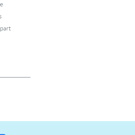
te
s
-part