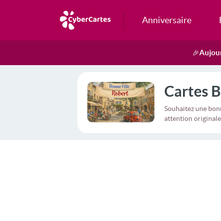
Anniversaire
Aujour
🎉
Cartes B
Souhaitez une bonn
attention originale