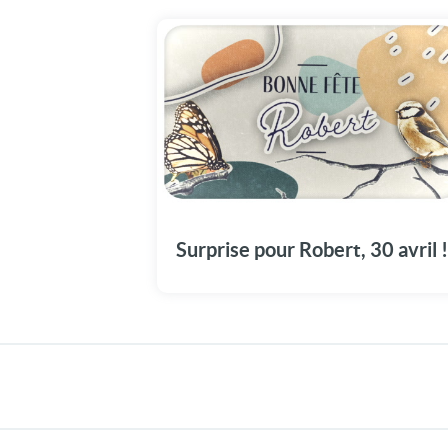
Partagez les festivités du 30 avril en dédiant
cette vidéo à Robert pour sa fête.
Surprise pour Robert, 30 avril !