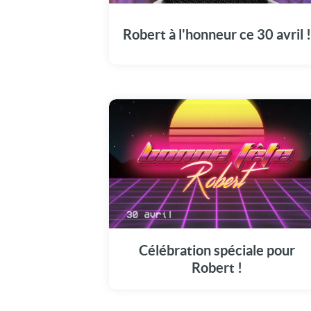
en grande pompe aujourd'hui, le 30 avril.
Robert à l'honneur ce 30 avril !
Le 30 avril, joignez-vous à la fête en
visionnant notre vidéo spécialement pour
Robert.
Célébration spéciale pour
Robert !