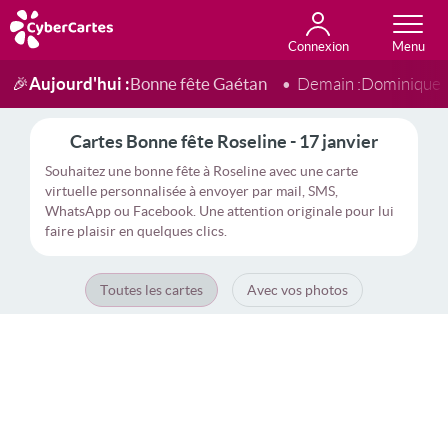
Connexion
Anniversaire
Fête du jour
Amour
Amitié
Merci
Toutes les cartes
Aujourd'hui :
Bonne fête Gaétan
🎉
Demain :
Dominique
Cartes Bonne fête Roseline - 17 janvier
Souhaitez une bonne fête à Roseline avec une carte
virtuelle personnalisée à envoyer par mail, SMS,
WhatsApp ou Facebook. Une attention originale pour lui
faire plaisir en quelques clics.
Toutes les cartes
Avec vos photos