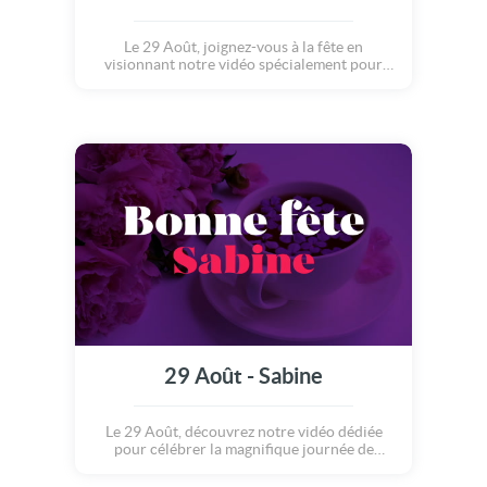
Le 29 Août, joignez-vous à la fête en
visionnant notre vidéo spécialement pour
Sabine.
29 Août - Sabine
Le 29 Août, découvrez notre vidéo dédiée
pour célébrer la magnifique journée de
Sabine.