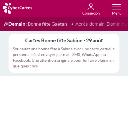
Connexion
Anniversaire
Fête du jour
Amour
Amitié
Merci
Toutes les cartes
Demain :
Bonne fête Gaétan
🎉
Après-demain :
Dominiqu
Cartes Bonne fête Sabine - 29 août
Souhaitez une bonne fête à Sabine avec une carte virtuelle
personnalisée à envoyer par mail, SMS, WhatsApp ou
Facebook. Une attention originale pour lui faire plaisir en
quelques clics.