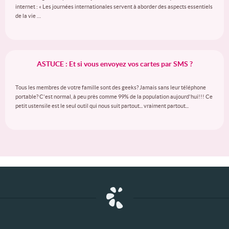
internet : « Les journées internationales servent à aborder des aspects essentiels
de la vie …
ASTUCE : Et si vous envoyez vos cartes par SMS ?
Tous les membres de votre famille sont des geeks? Jamais sans leur téléphone
portable? C'est normal, à peu près comme 99% de la population aujourd'hui!!! Ce
petit ustensile est le seul outil qui nous suit partout... vraiment partout...