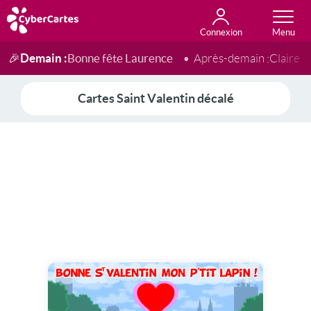
Connexion
Anniversaire
Fête du jour
Amour
Amitié
Merci
Toutes les cartes
Demain :
Bonne fête Laurence
🎉
Après-demain :
Claire
Cartes Saint Valentin décalé