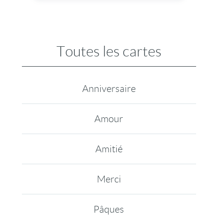
CONTRE cette machination commerciale qui
vide les porte monnaie? Et si vous deveniez ni
pour ni contre : mais tout simplement POUR
L'AMOUR! C'est une douce et belle idée,
non? Bonne fête de l'amour!
Toutes les cartes
Anniversaire
Amour
Amitié
Merci
Pâques