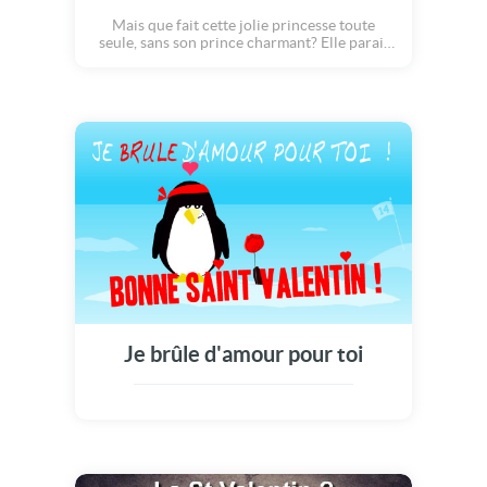
Mais que fait cette jolie princesse toute
seule, sans son prince charmant? Elle parait
abandonnée sans sa moitié... Tiens, un
crapaud! Et si... la légende se réalisait? Si en
un baiser, le prince tant espéré apparaissait?
Remplie d'espoir, la princesse embrasse de
toutes ses forces la peau visqueuse du
crapaud et : abracadabra!!! Le fameux prince
apparait, mais, seul petit hic : il a gardé ses
habitudes de grenouille! Il gobe les mouches
et dit "croaaaa"... En amour, on accepte tout!
Joyeuse Saint Valentin!
Je brûle d'amour pour toi