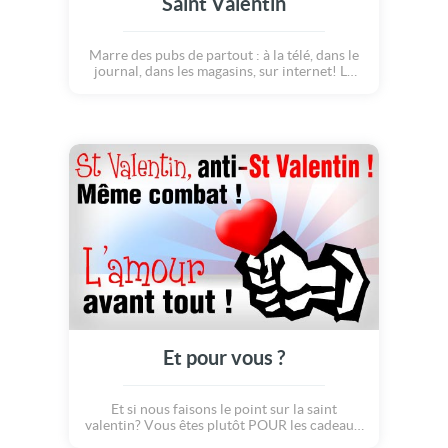
Saint Valentin
Marre des pubs de partout : à la télé, dans le
journal, dans les magasins, sur internet! La
Saint Valentin, c'est la fête des amoureux, pas
celle des commerçants! Alors, arrêtons de
contribuer à cette grand mascarade et
criions haut et fort notre mécontentement.
Bon, et pour ceux qui sont en couple, ne pas
vider son compte en banque ce jour là est
une chose, faire un petit plaisir à votre moitié
en est une autre. Allez cueillir quelques fleurs
et célébrez l'amour ensemble!
Et pour vous ?
Et si nous faisons le point sur la saint
valentin? Vous êtes plutôt POUR les cadeaux,
les bisous, les poèmes, les restos? Ou