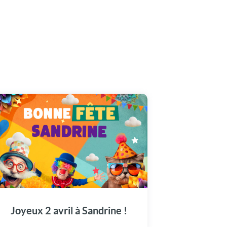
Une carte vidéo unique pour célébrer
Sandrine en grande pompe aujourd'hui, le 2
avril.
Joyeux 2 avril à Sandrine !