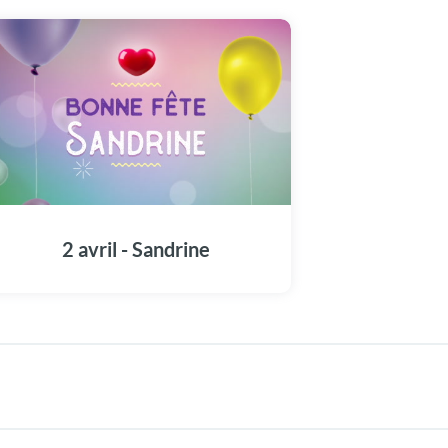
Une carte unique pour commémorer la fête
de Sandrine en ce 2 avril.
2 avril - Sandrine