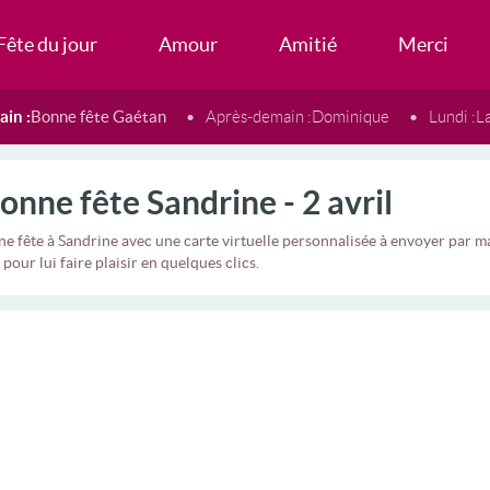
Fête du jour
Amour
Amitié
Merci
in :
Bonne fête Gaétan
Après-demain :
Dominique
Lundi :
L
onne fête Sandrine - 2 avril
e fête à Sandrine avec une carte virtuelle personnalisée à envoyer par
 pour lui faire plaisir en quelques clics.