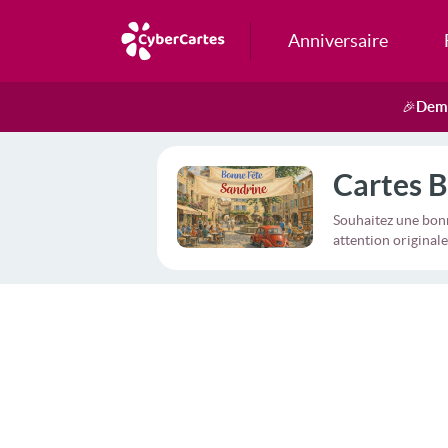
Anniversaire
Dema
🎉
Cartes B
Souhaitez une bonn
attention originale