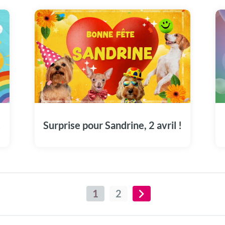
Faites du 2 avril un moment mémorable avec
notre dédicace à Sandrine.
!
Surprise pour Sandrine, 2 avril !
1
2