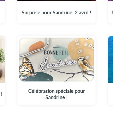
message vidéo unique (2 avril).
!
Surprise pour Sandrine, 2 avril !
J
t
Faites du 2 avril un moment mémorable avec
notre dédicace à Sandrine.
Célébration spéciale pour
 !
Sandrine !