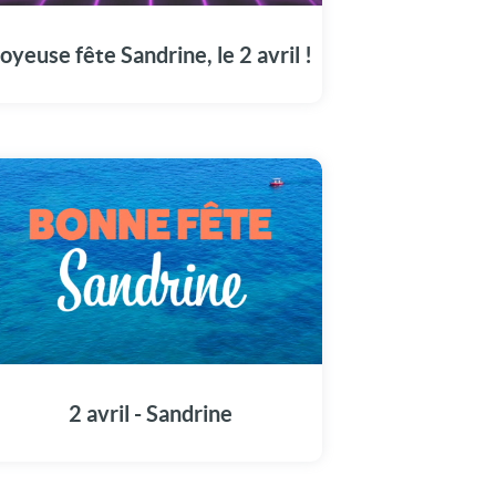
cette vidéo à Sandrine pour sa fête.
oyeuse fête Sandrine, le 2 avril !
Faites du 2 avril un moment mémorable avec
notre dédicace à Sandrine.
2 avril - Sandrine