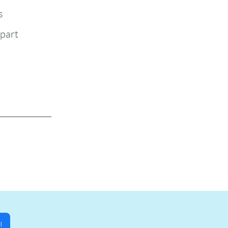
s
-part
!