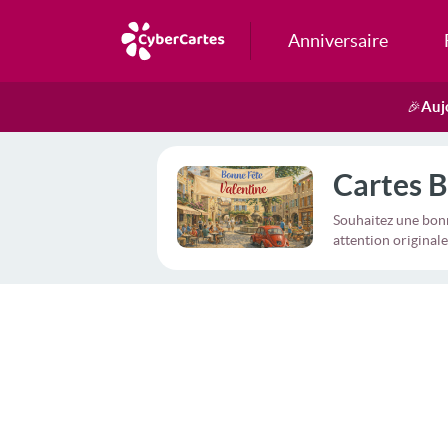
Anniversaire
Auj
🎉
Cartes B
Souhaitez une bonn
attention originale