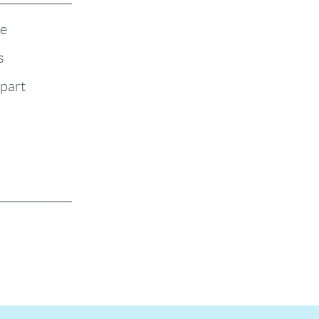
te
s
-part