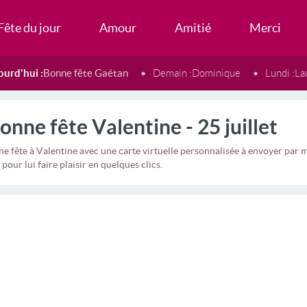
Fête du jour
Amour
Amitié
Merci
ourd'hui :
Bonne fête Gaétan
Demain :
Dominique
Lundi :
La
onne fête Valentine - 25 juillet
e fête à Valentine avec une carte virtuelle personnalisée à envoyer pa
 pour lui faire plaisir en quelques clics.