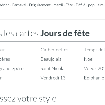
endrier - Carnaval - Déguisement - mardi - Fête - Défilé - populaire 
Jours de fête
 les cartes
our
Catherinettes
Temps de 
pères
Beaujolais
Noël
 grands-pères
Saint Nicolas
Voeux 20
en
Vendredi 13
Epiphanie
ssez votre style