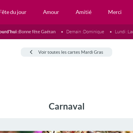
Fête du jour
Amour
Amitié
Merci
ourd'hui :
Bonne fête Gaétan
Demain :
Dominique
Lundi :
La
Voir toutes les cartes Mardi Gras
Carnaval