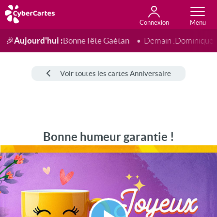
Connexion
Anniversaire
Fête du jour
Amour
Amitié
Merci
Toutes les cartes
Aujourd'hui :
Bonne fête Gaétan
🎉
Demain :
Dominique
Voir toutes les cartes Anniversaire
Bonne humeur garantie !