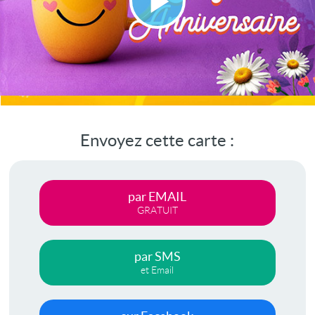
Lire
la
vidéo
Envoyez cette carte :
par EMAIL
GRATUIT
par SMS
et Email