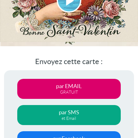
Lire
la
vidéo
Envoyez cette carte :
par EMAIL
GRATUIT
par SMS
et Email