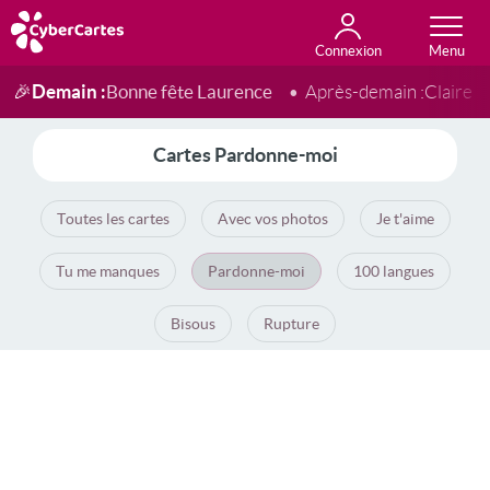
Connexion
Anniversaire
Fête du jour
Amour
Amitié
Merci
Toutes les cartes
Demain :
Bonne fête Laurence
🎉
Après-demain :
Claire
Cartes Pardonne-moi
Toutes les cartes
Avec vos photos
Je t'aime
Tu me manques
Pardonne-moi
100 langues
Bisous
Rupture