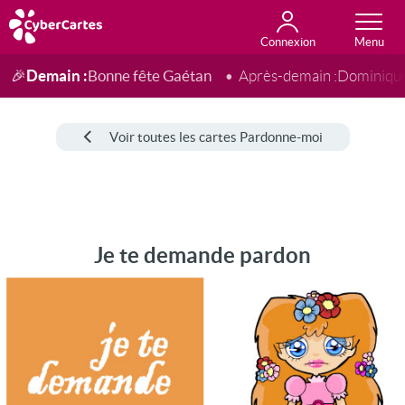
Connexion
Anniversaire
Fête du jour
Amour
Amitié
Merci
Toutes les cartes
Demain :
Bonne fête Gaétan
🎉
Après-demain :
Dominiqu
Voir toutes les cartes Pardonne-moi
Je te demande pardon