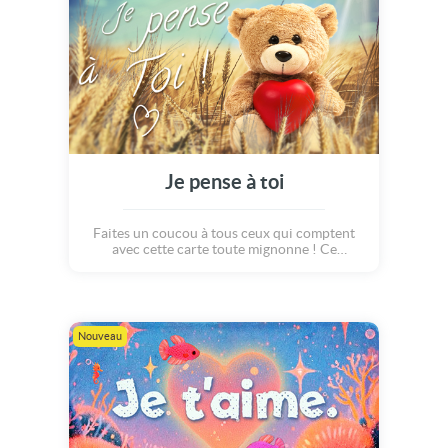
Je pense à toi
Faites un coucou à tous ceux qui comptent
avec cette carte toute mignonne ! Ce
nounours tout doux distribuera à vos
proches ce joli poème "Je pense à toi au coin
du feu, dans un champs de fleurs, assis sur un
banc... et même sous la pluie ! JE PENSE A
TOI !"
Nouveau