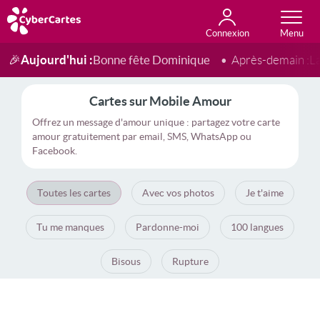
Connexion
Anniversaire
Fête du jour
Amour
Amitié
Merci
Toutes les cartes
Aujourd'hui :
Bonne fête Dominique
🎉
Après-demain :
L
Cartes sur Mobile Amour
Offrez un message d'amour unique : partagez votre carte
amour gratuitement par email, SMS, WhatsApp ou
Facebook.
Toutes les cartes
Avec vos photos
Je t'aime
Tu me manques
Pardonne-moi
100 langues
Bisous
Rupture