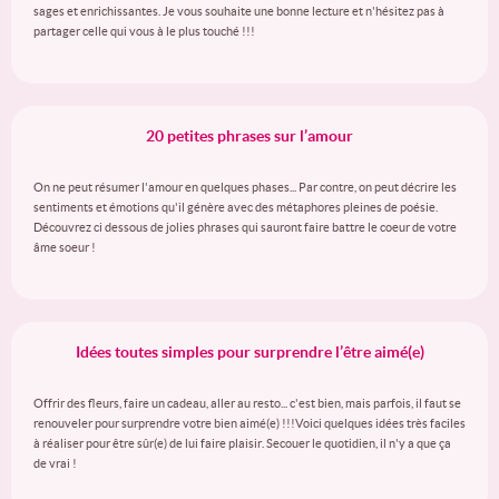
sages et enrichissantes. Je vous souhaite une bonne lecture et n'hésitez pas à
partager celle qui vous à le plus touché !!!
20 petites phrases sur l’amour
On ne peut résumer l'amour en quelques phases... Par contre, on peut décrire les
sentiments et émotions qu'il génère avec des métaphores pleines de poésie.
Découvrez ci dessous de jolies phrases qui sauront faire battre le coeur de votre
âme soeur !
Idées toutes simples pour surprendre l’être aimé(e)
Offrir des fleurs, faire un cadeau, aller au resto... c'est bien, mais parfois, il faut se
renouveler pour surprendre votre bien aimé(e) !!!Voici quelques idées très faciles
à réaliser pour être sûr(e) de lui faire plaisir. Secouer le quotidien, il n'y a que ça
de vrai !