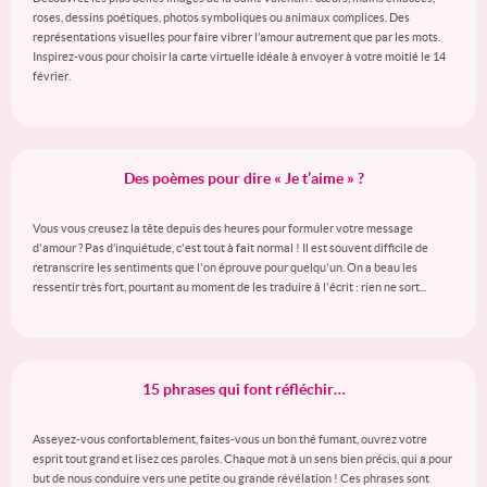
roses, dessins poétiques, photos symboliques ou animaux complices. Des
représentations visuelles pour faire vibrer l’amour autrement que par les mots.
Inspirez-vous pour choisir la carte virtuelle idéale à envoyer à votre moitié le 14
février.
Des poèmes pour dire « Je t’aime » ?
Vous vous creusez la tête depuis des heures pour formuler votre message
d'amour ? Pas d’inquiétude, c'est tout à fait normal ! Il est souvent difficile de
retranscrire les sentiments que l'on éprouve pour quelqu'un. On a beau les
ressentir très fort, pourtant au moment de les traduire à l'écrit : rien ne sort...
15 phrases qui font réfléchir…
Asseyez-vous confortablement, faites-vous un bon thé fumant, ouvrez votre
esprit tout grand et lisez ces paroles. Chaque mot à un sens bien précis, qui a pour
but de nous conduire vers une petite ou grande révélation ! Ces phrases sont