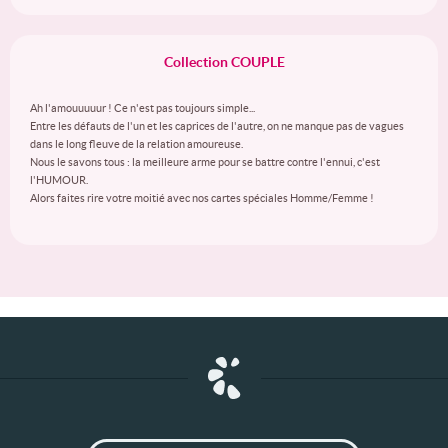
Collection COUPLE
Ah l'amouuuuur ! Ce n'est pas toujours simple...
Entre les défauts de l'un et les caprices de l'autre, on ne manque pas de vagues
dans le long fleuve de la relation amoureuse.
Nous le savons tous : la meilleure arme pour se battre contre l'ennui, c'est
l'HUMOUR.
Alors faites rire votre moitié avec nos cartes spéciales Homme/Femme !