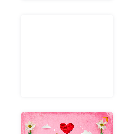
à une personne qu'elle occupe une place
particulière dans nos pensées.