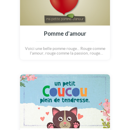
Pomme d'amour
Voici une belle pomme rouge... Rouge comme
l'amour, rouge comme la passion, rouge
comme le soleil couchant, rouge comme les
joues de deux amoureux qui se retrouvent!
Découvrez cette jolie carte amour
gourmande et fruité, comme une pomme
d'amour! Partagez-la à volonté avec votre
bien aimé(e). Et... envoyez-lui vite de gros
bisous!