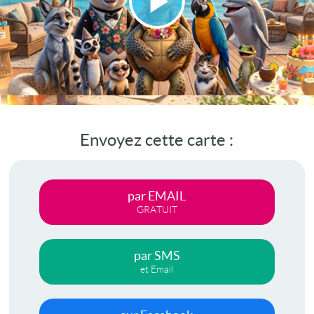
Lire
la
vidéo
Envoyez cette carte :
par EMAIL
GRATUIT
par SMS
et Email