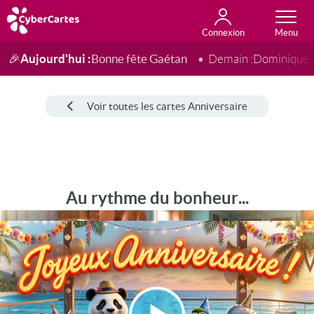
Connexion
Anniversaire
Fête du jour
Amour
Amitié
Merci
Toutes les cartes
Aujourd'hui :
Bonne fête Gaétan
🎉
Demain :
Dominique
Voir toutes les cartes Anniversaire
Au rythme du bonheur...