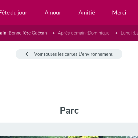
Fête du jour
Amour
Amitié
Merci
in :
Bonne fête Gaétan
Après-demain :
Dominique
Lundi :
L
Voir toutes les cartes L'environnement
Parc