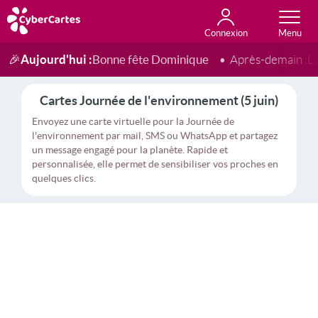
Connexion
Anniversaire
Fête du jour
Amour
Amitié
Merci
Toutes les cartes
Aujourd'hui :
Bonne fête Dominique
🎉
Après-demain :
L
Cartes Journée de l'environnement (5 juin)
Envoyez une carte virtuelle pour la Journée de
l'environnement par mail, SMS ou WhatsApp et partagez
un message engagé pour la planète. Rapide et
personnalisée, elle permet de sensibiliser vos proches en
quelques clics.