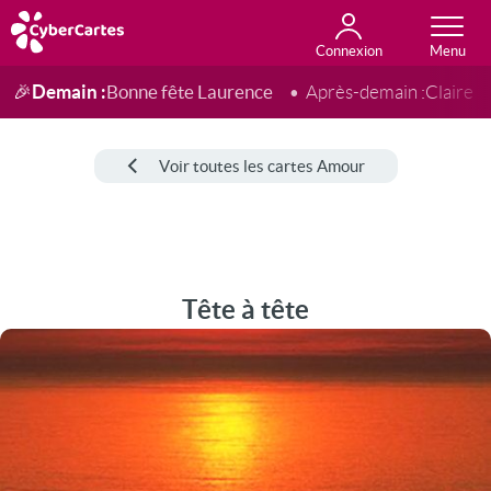
Connexion
Anniversaire
Fête du jour
Amour
Amitié
Merci
Toutes les cartes
Demain :
Bonne fête Laurence
🎉
Après-demain :
Claire
Voir toutes les cartes Amour
Tête à tête