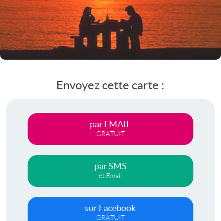
Envoyez cette carte :
par EMAIL
GRATUIT
par SMS
et Email
sur Facebook
GRATUIT