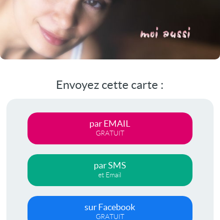
Envoyez cette carte :
par EMAIL
GRATUIT
par SMS
et Email
sur Facebook
GRATUIT