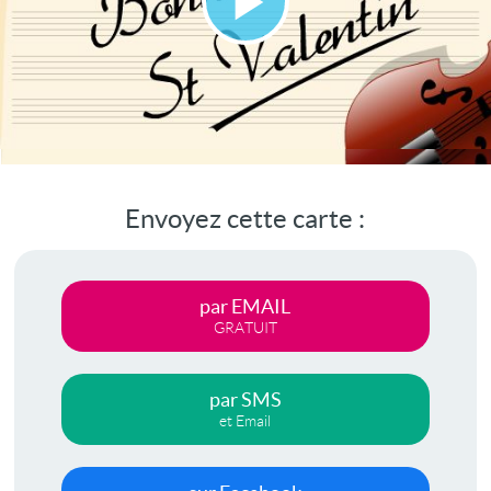
Lire
la
vidéo
Envoyez cette carte :
par EMAIL
GRATUIT
par SMS
et Email