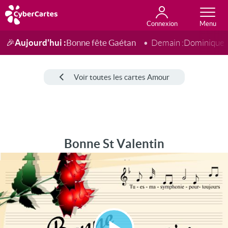
Connexion
Anniversaire
Fête du jour
Amour
Amitié
Merci
Toutes les cartes
Aujourd'hui :
Bonne fête Gaétan
🎉
Demain :
Dominique
Voir toutes les cartes Amour
Bonne St Valentin