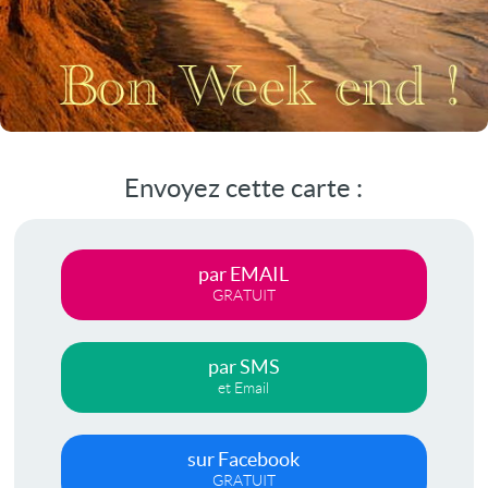
Envoyez cette carte :
par EMAIL
GRATUIT
par SMS
et Email
sur Facebook
GRATUIT