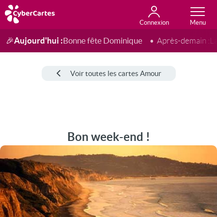
Connexion
Anniversaire
Fête du jour
Amour
Amitié
Merci
Toutes les cartes
Aujourd'hui :
Bonne fête Dominique
🎉
Après-demain :
L
Voir toutes les cartes Amour
Bon week-end !