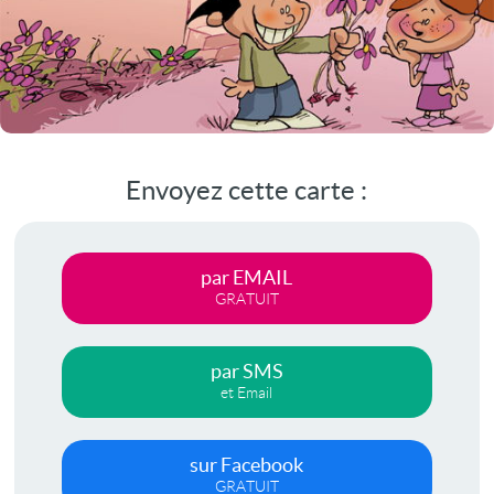
Envoyez cette carte :
par EMAIL
GRATUIT
par SMS
et Email
sur Facebook
GRATUIT