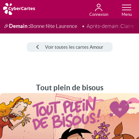
Connexion
Anniversaire
Fête du jour
Amour
Amitié
Merci
Toutes les cartes
Demain :
Bonne fête Laurence
🎉
Après-demain :
Claire
Voir toutes les cartes Amour
Tout plein de bisous