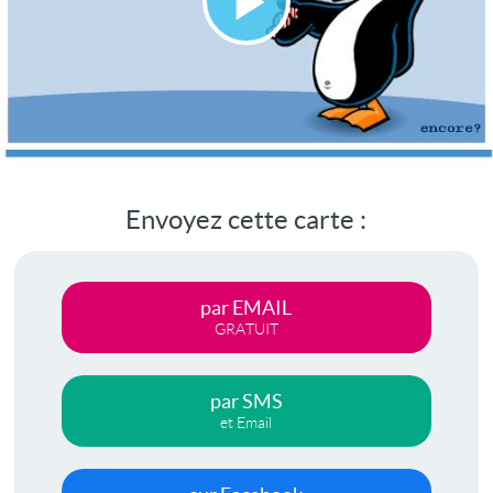
Lire
la
vidéo
Envoyez cette carte :
par EMAIL
GRATUIT
par SMS
et Email