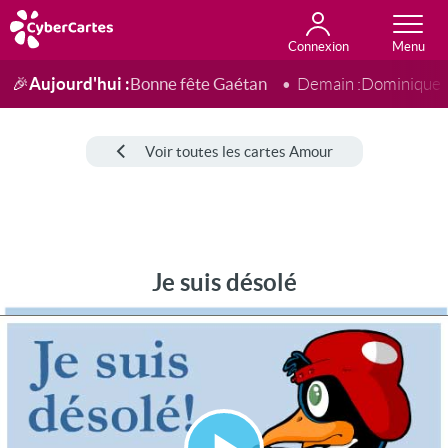
Connexion
Anniversaire
Fête du jour
Amour
Amitié
Merci
Toutes les cartes
Aujourd'hui :
Bonne fête Gaétan
🎉
Demain :
Dominique
Voir toutes les cartes Amour
Je suis désolé