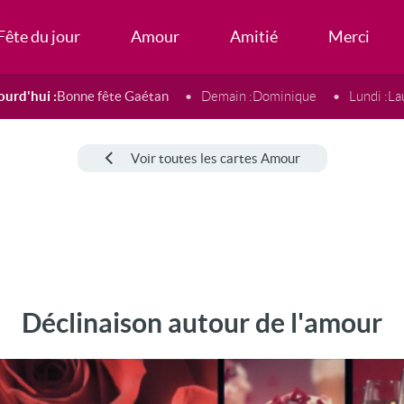
Fête du jour
Amour
Amitié
Merci
ourd'hui :
Bonne fête Gaétan
Demain :
Dominique
Lundi :
La
Voir toutes les cartes Amour
Déclinaison autour de l'amour