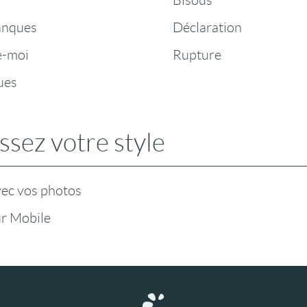
Bisous
anques
Déclaration
e-moi
Rupture
ues
ssez votre style
vec vos photos
r Mobile