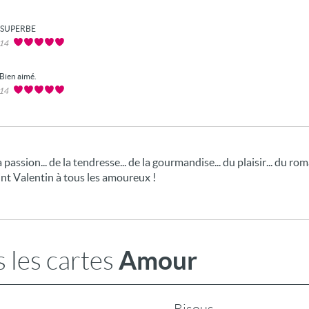
SUPERBE
014
Bien aimé.
014
 passion... de la tendresse... de la gourmandise... du plaisir... du rom
int Valentin à tous les amoureux !
Amour
 les cartes