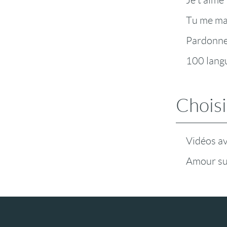
Je t'aime
Tu me m
Pardonn
100 lang
Choisi
Vidéos a
Amour su