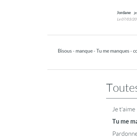
Jordane
je
Le 07/03/2
Bisous - manque - Tu me manques - coeur
Toutes
Je t'aime
Tu me m
Pardonn