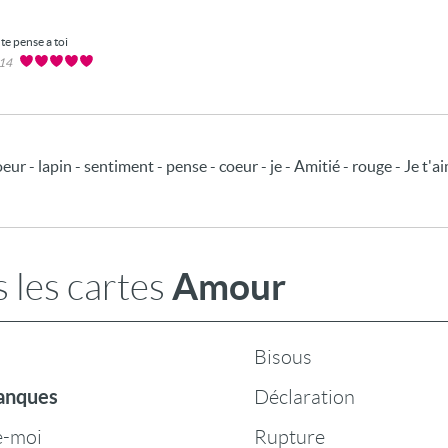
 te pense a toi
014
 - lapin - sentiment - pense - coeur - je - Amitié - rouge - Je t'ai
Amour
 les cartes
Bisous
anques
Déclaration
e-moi
Rupture