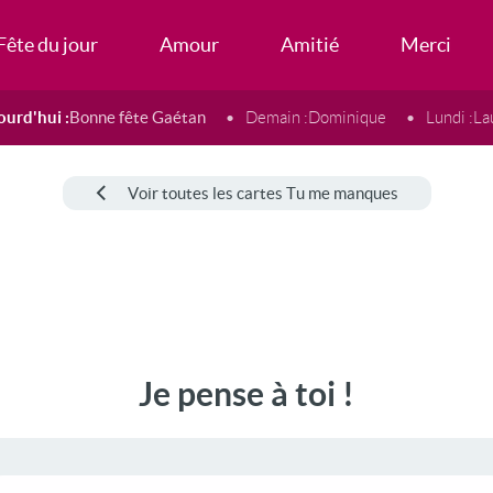
Fête du jour
Amour
Amitié
Merci
ourd'hui :
Bonne fête Gaétan
Demain :
Dominique
Lundi :
La
Voir toutes les cartes Tu me manques
Je pense à toi !