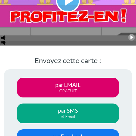
Lire
la
vidéo
Envoyez cette carte :
par EMAIL
GRATUIT
par SMS
et Email