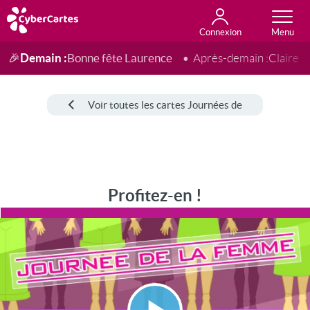
Connexion
Anniversaire
Fête du jour
Amour
Amitié
Merci
Toutes les cartes
Demain :
Bonne fête Laurence
🎉
Après-demain :
Claire
Voir toutes les cartes Journées de
Profitez-en !