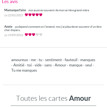
Les avis
Mamanparfaite
moi aussi en souvenir de mon arrière grand-mère
Le 22/02/2021
Annie
ça depend comment on l'entend, moi j'ai pleurée en souvenir d'un être
cher disparu.
Le 19/09/2016
amoureux - me - tu - sentiment - fauteuil - manques
- Amitié - toi - vide - sans - Amour - manque - seul -
Tu me manques
Amour
Toutes les cartes