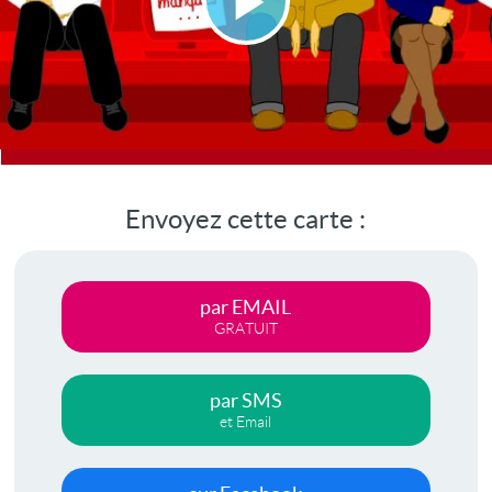
Lire
la
vidéo
Envoyez cette carte :
par EMAIL
GRATUIT
par SMS
et Email