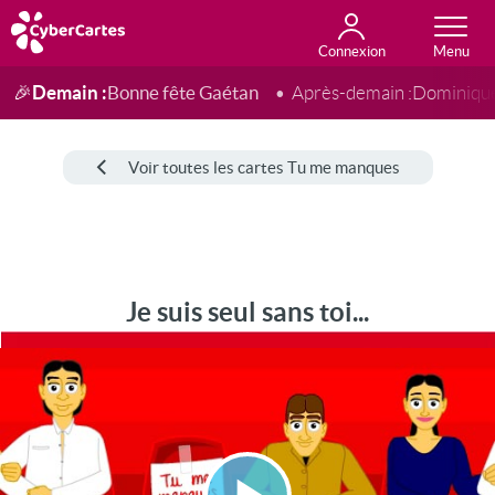
Connexion
Anniversaire
Fête du jour
Amour
Amitié
Merci
Toutes les cartes
Demain :
Bonne fête Gaétan
🎉
Après-demain :
Dominiqu
Voir toutes les cartes Tu me manques
Je suis seul sans toi...