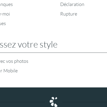
anques
Déclaration
e-moi
Rupture
ues
ssez votre style
vec vos photos
r Mobile