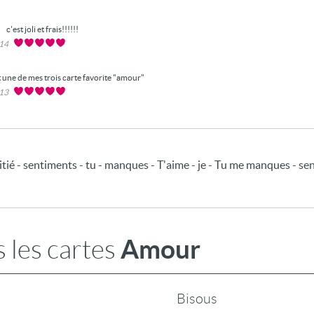
e
c'est joli et frais!!!!!!
014
t une de mes trois carte favorite "amour"
013
ié - sentiments - tu - manques - T'aime - je - Tu me manques - s
Amour
 les cartes
Bisous