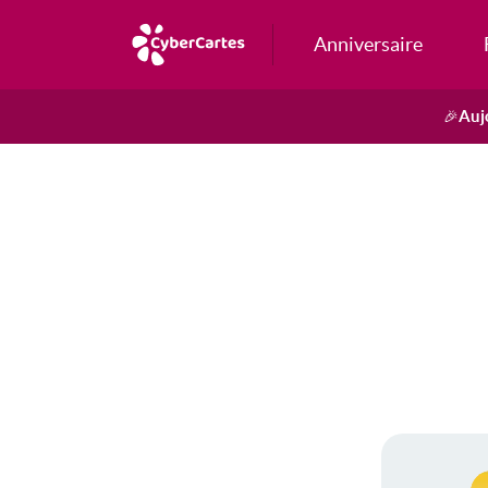
Anniversaire
Auj
🎉