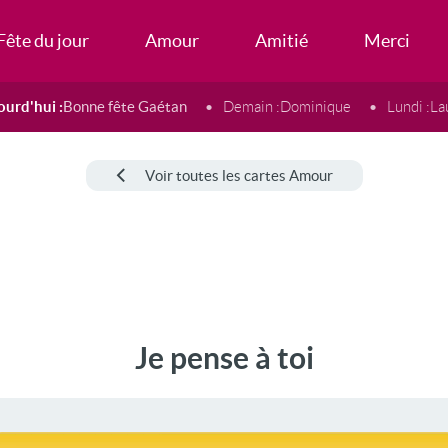
Fête du jour
Amour
Amitié
Merci
ourd'hui :
Bonne fête Gaétan
Demain :
Dominique
Lundi :
La
Voir toutes les cartes Amour
Je pense à toi