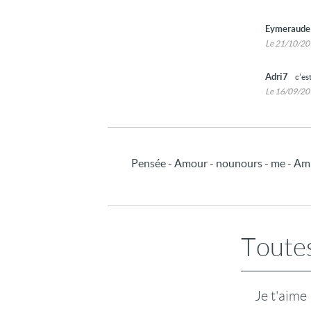
Eymeraud
Le 21/10/2
Adri7
c'es
Le 16/09/2
Pensée - Amour - nounours - me - Amit
Toutes
Je t'aime