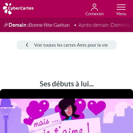
Connexion
Anniversaire
Fête du jour
Amour
Amitié
Merci
Toutes les cartes
Demain :
Bonne fête Gaétan
🎉
Après-demain :
Dominiqu
Voir toutes les cartes Amis pour la vie
Ses débuts à lui...