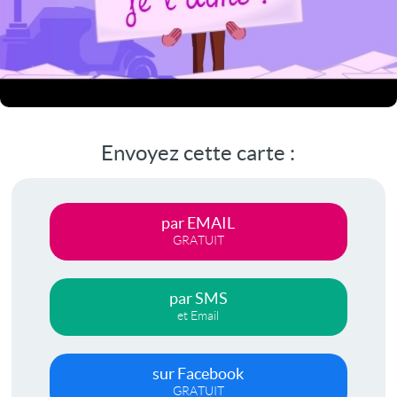
Envoyez cette carte :
par EMAIL
GRATUIT
par SMS
et Email
sur Facebook
GRATUIT