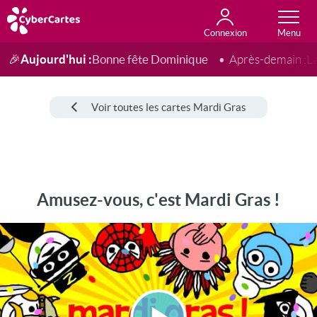
Connexion
Anniversaire
Fête du jour
Amour
Amitié
Merci
Toutes les cartes
Aujourd'hui :
Bonne fête Dominique
🎉
Après-demain :
L
Voir toutes les cartes Mardi Gras
Amusez-vous, c'est Mardi Gras !