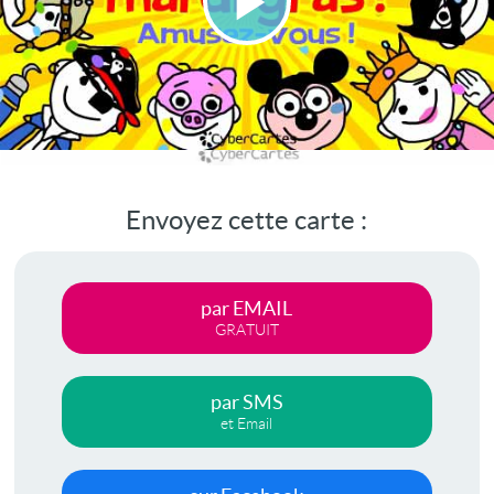
Lire
la
vidéo
Envoyez cette carte :
par EMAIL
GRATUIT
par SMS
et Email