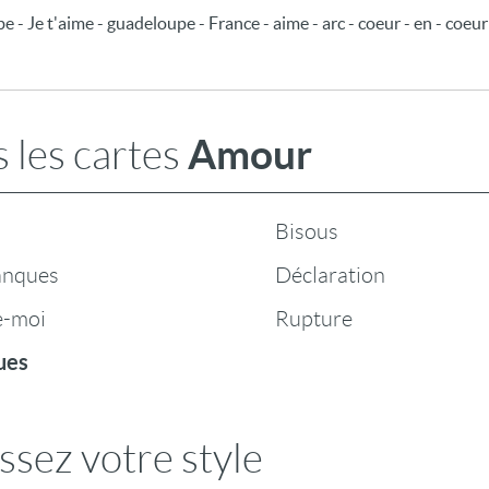
e - Je t'aime - guadeloupe - France - aime - arc - coeur - en - coeur
Amour
 les cartes
Bisous
anques
Déclaration
e-moi
Rupture
ues
ssez votre style