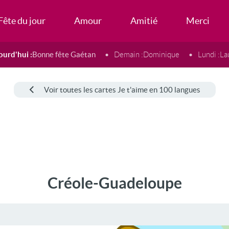
Fête du jour
Amour
Amitié
Merci
ourd'hui :
Bonne fête Gaétan
Demain :
Dominique
Lundi :
La
Voir toutes les cartes Je t'aime en 100 langues
Créole-Guadeloupe