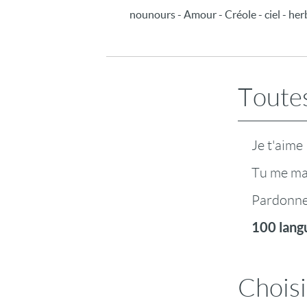
nounours - Amour - Créole - ciel - herb
Toutes
Je t'aime
Tu me m
Pardonn
100 lang
Choisi