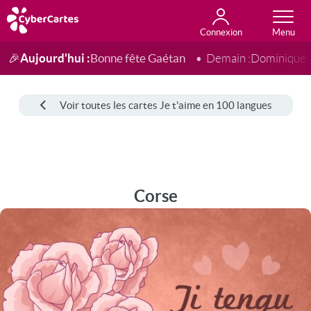
Connexion
Anniversaire
Fête du jour
Amour
Amitié
Merci
Toutes les cartes
Aujourd'hui :
Bonne fête Gaétan
🎉
Demain :
Dominique
Voir toutes les cartes Je t'aime en 100 langues
Corse