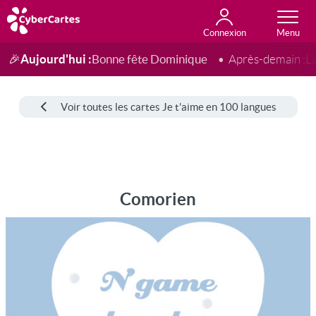
Connexion
Anniversaire
Fête du jour
Amour
Amitié
Merci
Toutes les cartes
Aujourd'hui :
Bonne fête Dominique
🎉
Après-demain :
L
Voir toutes les cartes Je t'aime en 100 langues
Comorien