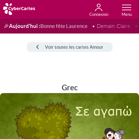
Connexion
Anniversaire
Fête du jour
Amour
Amitié
Merci
Toutes les cartes
Aujourd'hui :
Bonne fête Laurence
🎉
Demain :
Claire
Voir toutes les cartes Amour
Grec