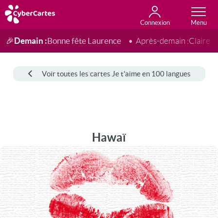
Connexion
Anniversaire
Fête du jour
Amour
Amitié
Merci
Toutes les cartes
Demain :
Bonne fête Laurence
🎉
Après-demain :
Claire
Voir toutes les cartes Je t'aime en 100 langues
Hawaï