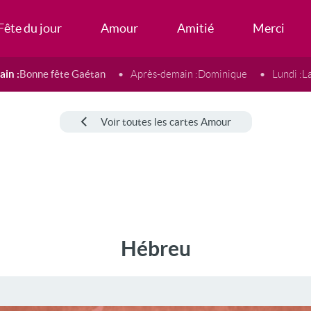
Fête du jour
Amour
Amitié
Merci
in :
Bonne fête Gaétan
Après-demain :
Dominique
Lundi :
L
Voir toutes les cartes Amour
Hébreu