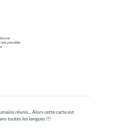
s donne
c'est une idée
ur
mains réunis... Alors cette carte est
ans toutes les langues !!!