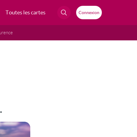
Toutes les cartes
Connexion
urence
.