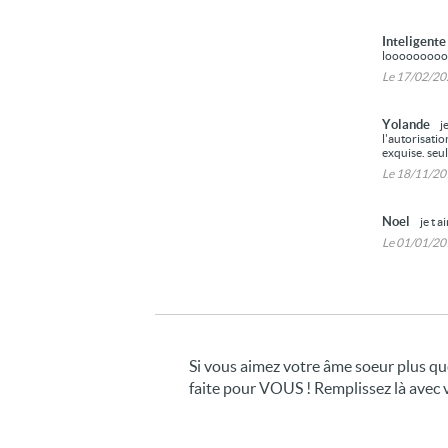
Inteligent
loooooooooo
Le 17/02/2
Yolande
j
l'autorisatio
exquise. seu
Le 18/11/2
Noel
je t a
Le 01/01/2
Si vous aimez votre âme soeur plus que 
faite pour VOUS ! Remplissez là avec vo