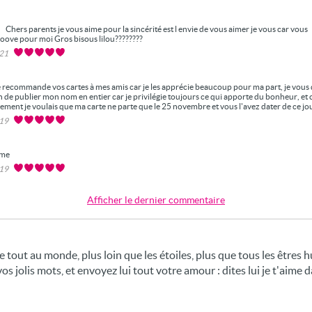
e
Chers parents je vous aime pour la sincérité est l envie de vous aimer je vous car vous
ove pour moi Gros bisous lilou????????
021
e recommande vos cartes à mes amis car je les apprécie beaucoup pour ma part, je vou
n de publier mon nom en entier car je privilégie toujours ce qui apporte du bonheur, et 
lement je voulais que ma carte ne parte que le 25 novembre et vous l'avez dater de ce jo
019
ime
019
Afficher le dernier commentaire
tout au monde, plus loin que les étoiles, plus que tous les êtres hu
s jolis mots, et envoyez lui tout votre amour : dites lui je t'aime d