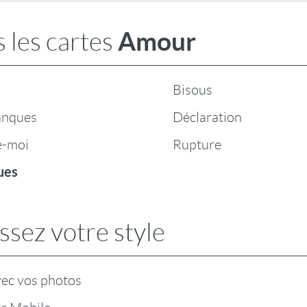
Amour
 les cartes
Bisous
anques
Déclaration
e-moi
Rupture
ues
ssez votre style
vec vos photos