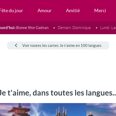
Fête du jour
Amour
Amitié
Merci
ourd'hui :
Bonne fête Gaétan
Demain :
Dominique
Lundi :
La
Voir toutes les cartes Je t'aime en 100 langues
Je t'aime, dans toutes les langues..