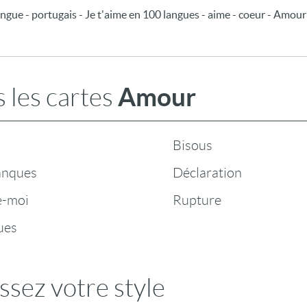
langue - portugais - Je t'aime en 100 langues - aime - coeur - Amour
Amour
 les cartes
Bisous
anques
Déclaration
e-moi
Rupture
ues
ssez votre style