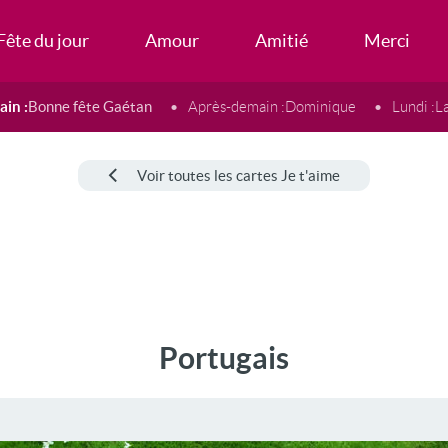
Fête du jour
Amour
Amitié
Merci
in :
Bonne fête Gaétan
Après-demain :
Dominique
Lundi :
L
Voir toutes les cartes Je t'aime
Portugais