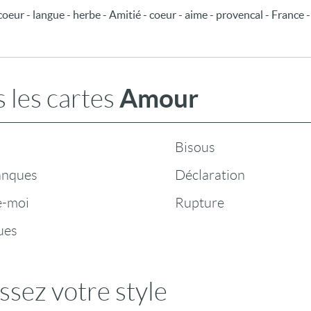
oeur - langue - herbe - Amitié - coeur - aime - provencal - France 
Amour
 les cartes
Bisous
anques
Déclaration
e-moi
Rupture
ues
ssez votre style