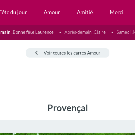
Fête du jour
Amour
Amitié
Merci
main :
Bonne fête Laurence
Après-demain :
Claire
Samedi :
Voir toutes les cartes Amour
Provençal