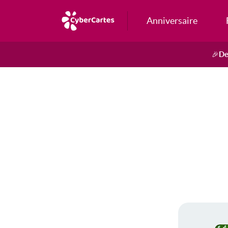
Anniversaire
De
🎉