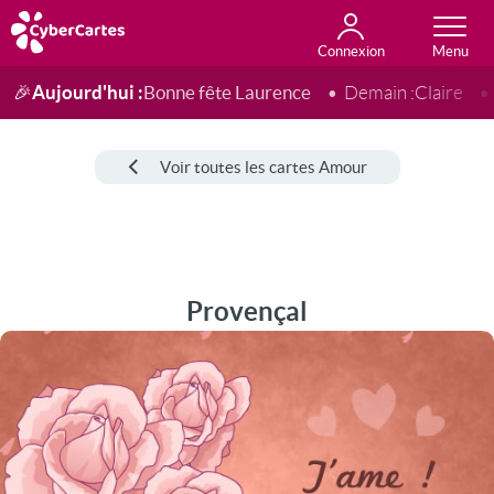
Connexion
Anniversaire
Fête du jour
Amour
Amitié
Merci
Toutes les cartes
Aujourd'hui :
Bonne fête Laurence
🎉
Demain :
Claire
Voir toutes les cartes Amour
Provençal