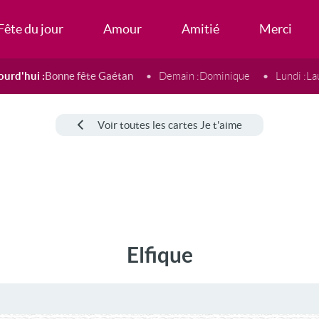
Fête du jour
Amour
Amitié
Merci
ourd'hui :
Bonne fête Gaétan
Demain :
Dominique
Lundi :
La
Voir toutes les cartes Je t'aime
Elfique