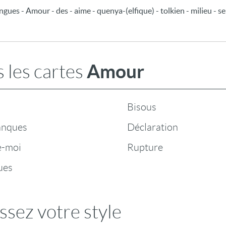
angues - Amour - des - aime - quenya-(elfique) - tolkien - milieu - se
Amour
 les cartes
Bisous
anques
Déclaration
e-moi
Rupture
ues
ssez votre style