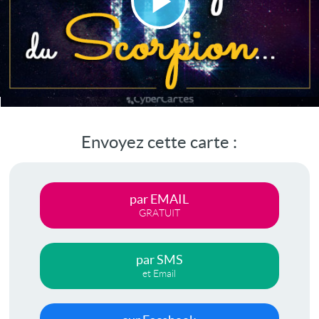
Lire
la
vidéo
Envoyez cette carte :
par EMAIL
GRATUIT
par SMS
et Email