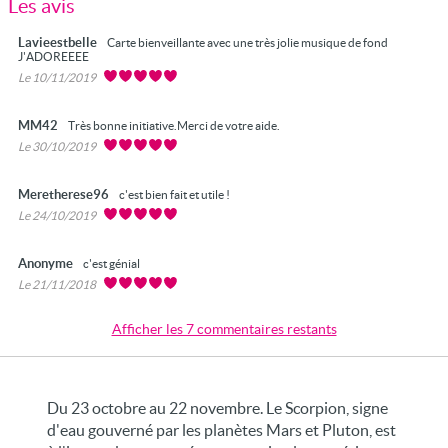
Les avis
Lavieestbelle
Carte bienveillante avec une très jolie musique de fond
J'ADOREEEE
Le 10/11/2019
MM42
Très bonne initiative.Merci de votre aide.
Le 30/10/2019
Meretherese96
c'est bien fait et utile !
Le 24/10/2019
Anonyme
c'est génial
Le 21/11/2018
Afficher les 7 commentaires restants
Du 23 octobre au 22 novembre. Le Scorpion, signe
d'eau gouverné par les planètes Mars et Pluton, est