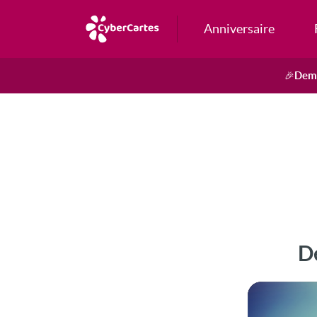
Anniversaire
Dema
🎉
De