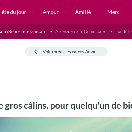
Fête du jour
Amour
Amitié
Merci
in :
Bonne fête Gaétan
Après-demain :
Dominique
Lundi :
L
Voir toutes les cartes Amour
 gros câlins, pour quelqu'un de b