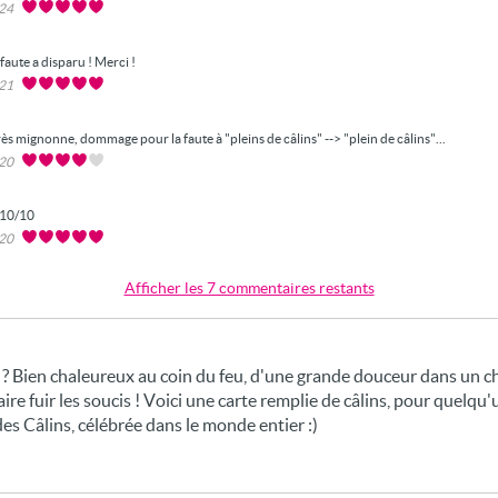
024
 faute a disparu ! Merci !
021
ès mignonne, dommage pour la faute à "pleins de câlins" --> "plein de câlins"...
020
10/10
020
Afficher les 7 commentaires restants
ns ? Bien chaleureux au coin du feu, d'une grande douceur dans un c
aire fuir les soucis ! Voici une carte remplie de câlins, pour quelqu
s Câlins, célébrée dans le monde entier :)