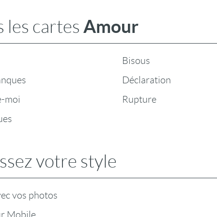
Amour
 les cartes
Bisous
anques
Déclaration
e-moi
Rupture
ues
ssez votre style
vec vos photos
r Mobile