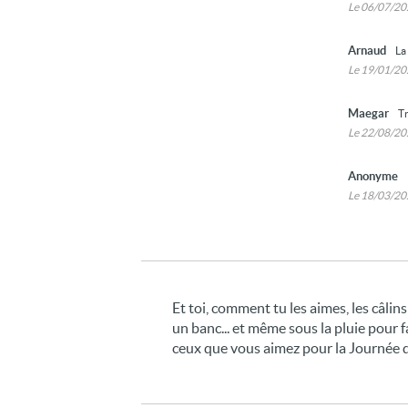
Le 06/07/2
Arnaud
La
Le 19/01/2
Maegar
Tr
Le 22/08/2
Anonyme
Le 18/03/2
Et toi, comment tu les aimes, les câli
un banc... et même sous la pluie pour f
ceux que vous aimez pour la Journée de