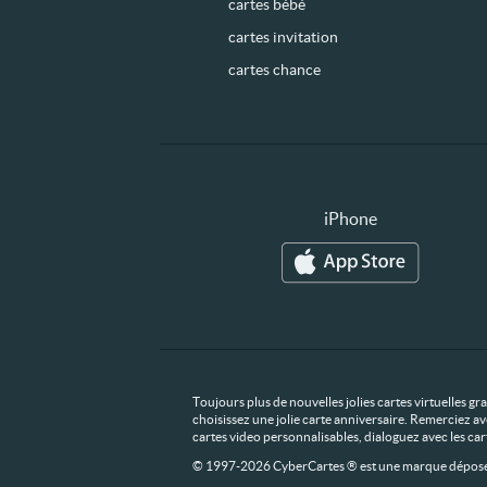
cartes bébé
cartes invitation
cartes chance
iPhone
Toujours plus de nouvelles jolies cartes virtuelles g
choisissez une jolie carte anniversaire. Remerciez av
cartes video personnalisables, dialoguez avec les ca
© 1997-2026 CyberCartes ® est une marque déposée,