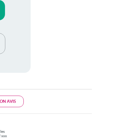
ON AVIS
 les
! xxx