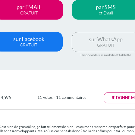
par EMAIL
par SMS
GRATUIT
et Email
sur Facebook
sur WhatsApp
GRATUIT
GRATUIT
Disponible sur mobile et tablette
4,9/5
11 votes - 11 commentaires
JE DONNE M
'est bien de gros câlins, ça fait tellement de bien.Les oursons me semblent parfaits pour
ls sont si enveloppants. Mais où se cachent-ils donc ? Voilà des câlins pour toi l'ourson 