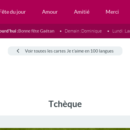
Fête du jour
Amour
Amitié
Merci
ourd'hui :
Bonne fête Gaétan
Demain :
Dominique
Lundi :
La
Voir toutes les cartes Je t'aime en 100 langues
Tchèque