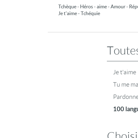
Tchèque - Héros - aime - Amour - Répub
Je t'aime - Tchéquie
Toutes
Je t'aime
Tu me m
Pardonn
100 lang
Choisi