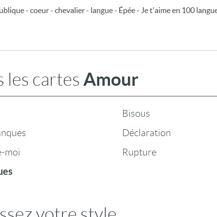
lique - coeur - chevalier - langue - Épée - Je t'aime en 100 langue
Amour
 les cartes
Bisous
anques
Déclaration
e-moi
Rupture
ues
ssez votre style