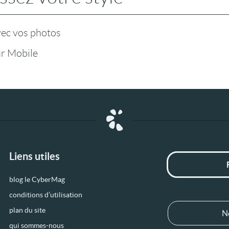
vec vos photos
r Mobile
Liens utiles
blog le CyberMag
conditions d’utilisation
plan du site
N
qui sommes-nous