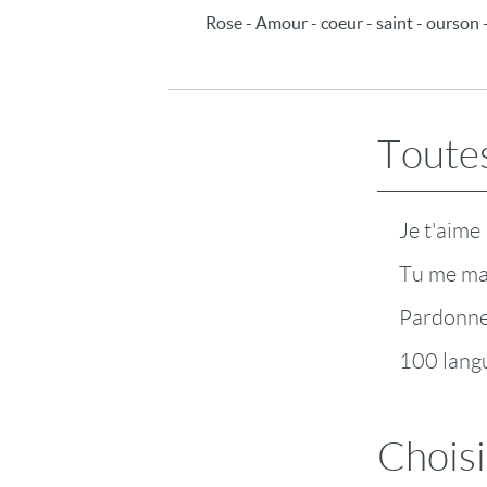
Rose - Amour - coeur - saint - ourson - 
Toutes
Je t'aime
Tu me m
Pardonn
100 lang
Choisi