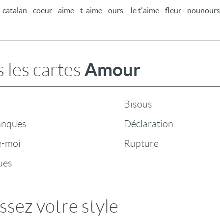
catalan - coeur - aime - t-aime - ours - Je t'aime - fleur - nounours
Amour
 les cartes
Bisous
anques
Déclaration
e-moi
Rupture
ues
ssez votre style