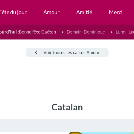
Fête du jour
Amour
Amitié
Merci
ourd'hui :
Bonne fête Gaétan
Demain :
Dominique
Lundi :
La
Voir toutes les cartes Amour
Catalan