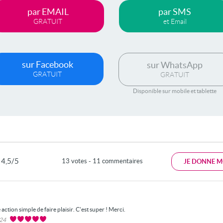
par EMAIL
par SMS
GRATUIT
et Email
sur Facebook
sur WhatsApp
GRATUIT
GRATUIT
Disponible sur mobile et tablette
4,5/5
13 votes - 11 commentaires
JE DONNE M
action simple de faire plaisir. C'est super ! Merci.
024