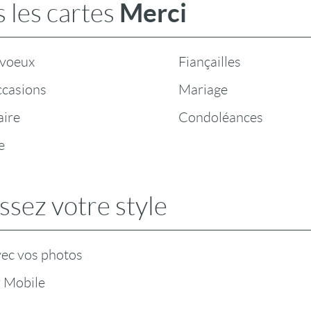
Merci
 les cartes
 voeux
Fiançailles
ccasions
Mariage
aire
Condoléances
e
ssez votre style
vec vos photos
r Mobile