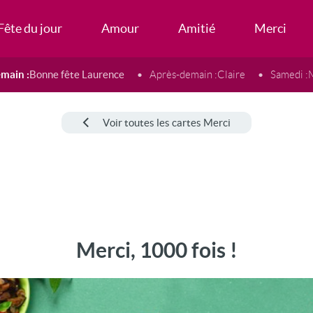
Fête du jour
Amour
Amitié
Merci
main :
Bonne fête Laurence
Après-demain :
Claire
Samedi :
Voir toutes les cartes Merci
Merci, 1000 fois !