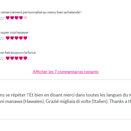
 remerciement personnalisé au menu bien achalandé !
023
t super cool essayer
023
ion fait toujours la force
022
Afficher les 7 commentaires restants
ans se répéter ? Et bien en disant merci dans toutes les langues du
ni manawa (Hawaïen), Grazié migliaia di volte (Italien), Thanks a th