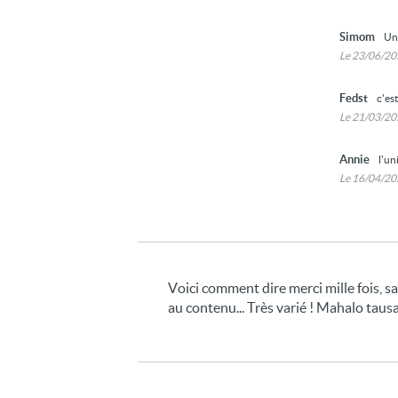
Simom
Un
Le 23/06/2
Fedst
c'es
Le 21/03/2
Annie
l'un
Le 16/04/2
Voici comment dire merci mille fois, s
au contenu... Très varié ! Mahalo tausa