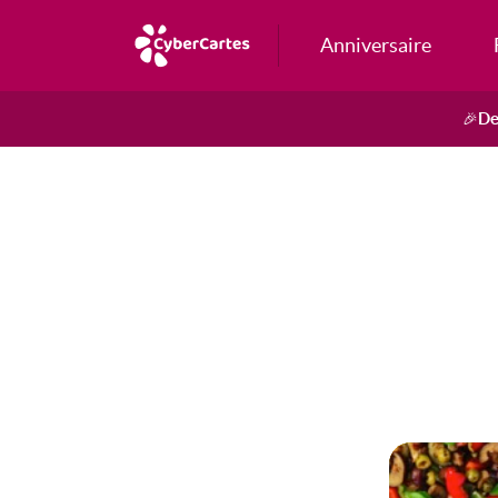
Anniversaire
De
🎉