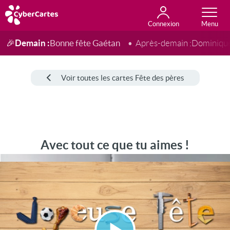
Connexion
Anniversaire
Fête du jour
Amour
Amitié
Merci
Toutes les cartes
Demain :
Bonne fête Gaétan
🎉
Après-demain :
Dominiqu
Voir toutes les cartes Fête des pères
Avec tout ce que tu aimes !