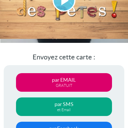
Lire
la
vidéo
Envoyez cette carte :
par EMAIL
GRATUIT
par SMS
et Email