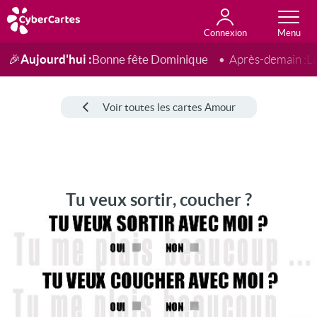
Connexion
Anniversaire
Fête du jour
Amour
Amitié
Merci
Toutes les cartes
Aujourd'hui :
Bonne fête Dominique
🎉
Après-demain :
L
Voir toutes les cartes Amour
Tu veux sortir, coucher ?