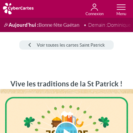
Connexion
Anniversaire
Fête du jour
Amour
Amitié
Merci
Toutes les cartes
Aujourd'hui :
Bonne fête Gaétan
🎉
Demain :
Dominique
Voir toutes les cartes Saint Patrick
Vive les traditions de la St Patrick !