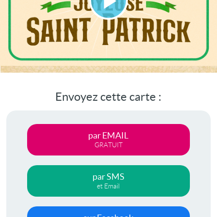
Lire
la
vidéo
Envoyez cette carte :
par EMAIL
GRATUIT
par SMS
et Email