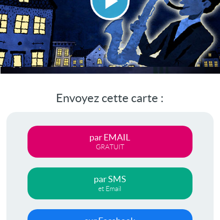
Lire
la
vidéo
Envoyez cette carte :
par EMAIL
GRATUIT
par SMS
et Email