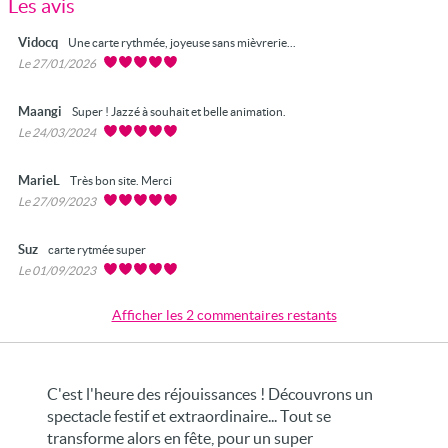
Les avis
Vidocq
Une carte rythmée, joyeuse sans mièvrerie...
Le 27/01/2026
Maangi
Super ! Jazzé à souhait et belle animation.
Le 24/03/2024
MarieL
Très bon site. Merci
Le 27/09/2023
Suz
carte rytmée super
Le 01/09/2023
Afficher les 2 commentaires restants
C'est l'heure des réjouissances ! Découvrons un
spectacle festif et extraordinaire... Tout se
transforme alors en fête, pour un super