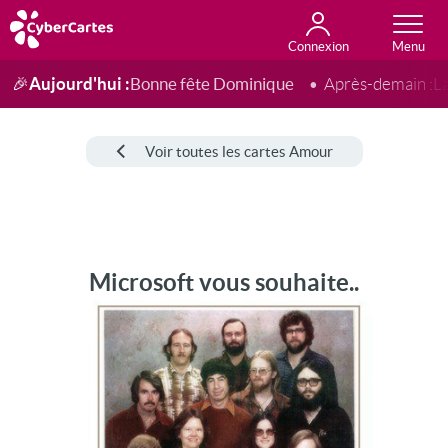
Connexion
Anniversaire
Fête du jour
Amour
Amitié
Merci
Toutes les cartes
Aujourd'hui :
Bonne fête Dominique
🎉
Après-demain :
L
Voir toutes les cartes Amour
Microsoft vous souhaite..