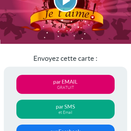
Lire
la
vidéo
Envoyez cette carte :
par EMAIL
GRATUIT
par SMS
et Email