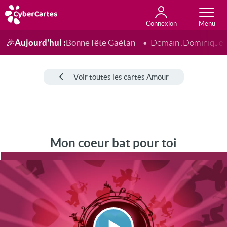
Connexion
Anniversaire
Fête du jour
Amour
Amitié
Merci
Toutes les cartes
Aujourd'hui :
Bonne fête Gaétan
🎉
Demain :
Dominique
Voir toutes les cartes Amour
Mon coeur bat pour toi